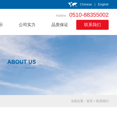
Chinese
|
English
0510-88355002
Hotline：
示
公司实力
品质保证
联系我们
当前位置：首页 > 联系我们