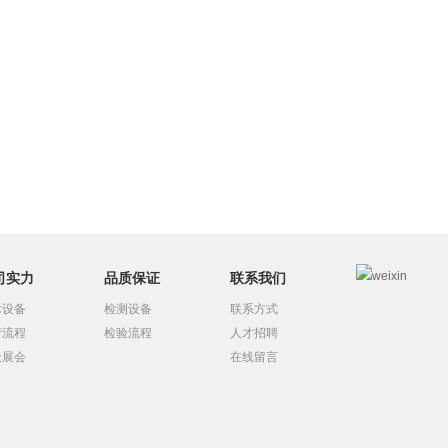
司实力
品质保证
联系我们
术设备
检测设备
联系方式
产流程
检验流程
人才招聘
天展会
在线留言